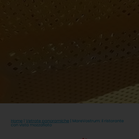
Home
|
Vetrate panoramiche
|
MareVostrum: il ristorante
con vista mozzafiato