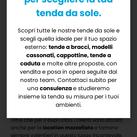
soluzione che valorizzasse lo spazio del locale
tenda da sole.
senza intaccare la bellezza della natura
circostante.
Scopri tutte le nostre tende da sole e
Per esaltare la
continuità prospettica
di cui
scegli quella ideale per il tuo spazio
gode questo spazio si è scelto di utilizzare le
esterno:
tende a bracci, modelli
nostre
Vetrate Scorrevoli
, che garantiscono
cassonati, cappottine, tende a
protezione e minimalismo senza impedire la
caduta
e molte altre proposte, con
visuale del paesaggio.
vendita e posa in opera seguite dal
Immaginate di cenare al Ristorante
nostro team. Contattaci subito per
MareVostrum,
avvolti dalle luci del tramonto
,
una
consulenza
e studieremo
godendo della bellezza del panorama
insieme la tenda su misura per i tuoi
circostante, mentre siete protetti e al riparo
ambienti.
dalle nostre vetrate.
Oltre che per il buon cibo, i clienti sono attratti
anche per la
location mozzafiato
e tornano
sempre volentieri in questo luogo incantevole,