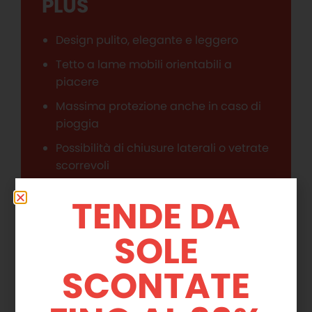
PLUS
Design pulito, elegante e leggero
Tetto a lame mobili orientabili a
piacere
Massima protezione anche in caso di
pioggia
Possibilità di chiusure laterali o vetrate
scorrevoli
Perfetta gestione da remoto grazie
TENDE DA
all’App per dispositivi mobili
Grande varietà di optional, fra cui il kit
SOLE
con nebulizzatore rinfrescante e il
pacchetto musica
SCONTATE