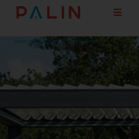
Home
|
Tende da interno
|
Tende plissettate