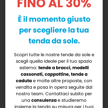
FINO AL 30%
PRINCIPALI
È il momento giusto
CARATTERISTICHE
per scegliere la tua
TECNICHE
tenda da sole.
Moduli affiancabili senza limitazione
Rotazione delle lamelle fino a 135°
Scopri tutte le nostre tende da sole e
Alte performance di resistenza al
scegli quella ideale per il tuo spazio
vento e al carico neve
esterno:
tende a bracci, modelli
cassonati, cappottine, tende a
Integrabile con i sistemi di domotica
caduta
e molte altre proposte, con
presenti nell’abitazione
vendita e posa in opera seguite dal
Illuminazione con luci led nella
nostro team. Contattaci subito per
struttura
una
consulenza
e studieremo
insieme la tenda su misura per i tuoi