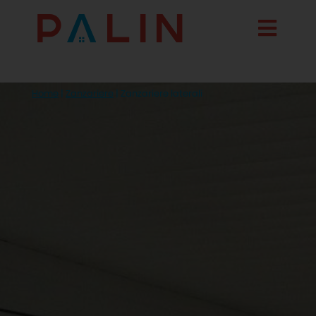
Home
|
Zanzariere
|
Zanzariere laterali