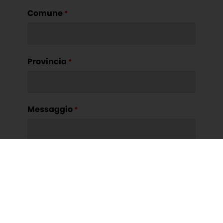
Comune
*
Provincia
*
Messaggio
*
Ho preso visione e accetto la
privacy
policy
*