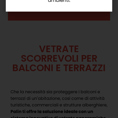
ambienti.
Chiusura perfetta
VETRATE
SCORREVOLI PER
BALCONI E TERRAZZI
Che la necessità sia proteggere i balconi e
terrazzi di un’abitazione, così come di attività
turistiche, commerciali e strutture alberghiere,
Palin ti offre la soluzione ideale con un