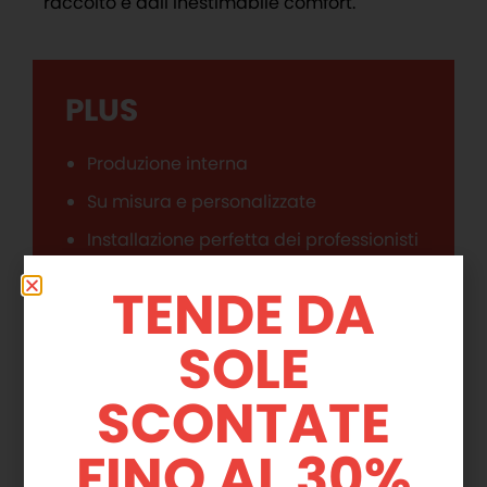
raccolto e dall’inestimabile comfort.
PLUS
Produzione interna
Su misura e personalizzate
Installazione perfetta dei professionisti
Palin
TENDE DA
Realizza un ambiente in più, sfruttando
gli spazi di balconi e terrazzi
SOLE
Temperatura interna ottimale
SCONTATE
Isolamento acustico
Facile manutenzione e pulizia
FINO AL 30%
Vista panoramica