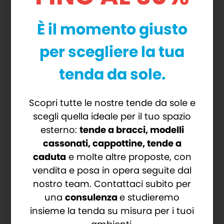
Sistema ideale per ampliare gli spazi
È il momento giusto
di abitazioni, strutture ricettive e
ristoranti
per scegliere la tua
tenda da sole.
CARATTERISTICHE
Scopri tutte le nostre tende da sole e
scegli quella ideale per il tuo spazio
TECNICHE
esterno:
tende a bracci, modelli
cassonati, cappottine, tende a
Funzionamento a pacchetto che si
caduta
e molte altre proposte, con
adatta perfettamente a balconi e
vendita e posa in opera seguite dal
terrazzi
nostro team. Contattaci subito per
Minimo ingombro
una
consulenza
e studieremo
Apertura e chiusura delle ante su un
insieme la tenda su misura per i tuoi
unico binario