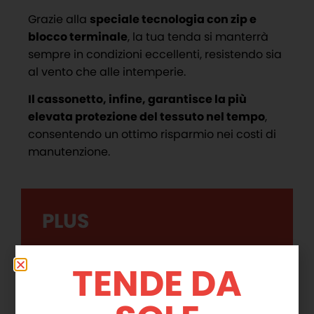
Grazie alla
speciale tecnologia con zip e
blocco terminale
, la tua tenda si manterrà
sempre in condizioni eccellenti, resistendo sia
al vento che alle intemperie.
Il cassonetto, infine, garantisce la più
elevata protezione del tessuto nel tempo
,
consentendo un ottimo risparmio nei costi di
manutenzione.
PLUS
Vasta scelta di tipologie e colori
TENDE DA
Manutenzione ridotta
Ideali per le superfici di ogni