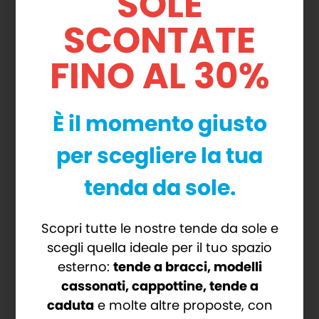
SOLE
dimensione
SCONTATE
Condizioni eccellenti nel tempo
Grande resistenza alle intemperie
FINO AL 30%
Cassonetto di protezione del tessuto
È il momento giusto
per scegliere la tua
CARATTERISTICHE
tenda da sole.
TECNICHE
Scopri tutte le nostre tende da sole e
Binario con sistema di avvolgimento
scegli quella ideale per il tuo spazio
brevettato
esterno:
tende a bracci, modelli
Tensionamento del tessuto perfetto
cassonati, cappottine, tende a
Disponibili nella versione trasparenti e
caduta
e molte altre proposte, con
filtranti/oscuranti