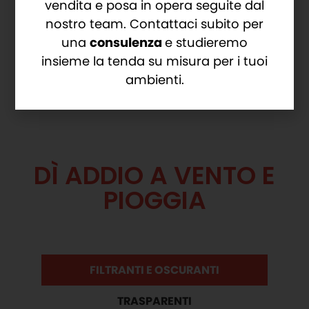
vendita e posa in opera seguite dal
nostro team. Contattaci subito per
Speciale tecnologia con zip e blocco
terminale
una
consulenza
e studieremo
insieme la tenda su misura per i tuoi
Parti metalliche in alluminio
ambienti.
DÌ ADDIO A VENTO E
PIOGGIA
FILTRANTI E OSCURANTI
TRASPARENTI