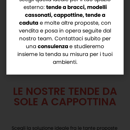
esterno:
tende a bracci, modelli
Struttura in alluminio verniciato a
cassonati, cappottine, tende a
polvere
caduta
e molte altre proposte, con
Tessuto in PVC, acrilico o poliestere, ad
vendita e posa in opera seguite dal
alta resistenza e durata
nostro team. Contattaci subito per
7 diverse tipologie di balze
una
consulenza
e studieremo
insieme la tenda su misura per i tuoi
ambienti.
LE NOSTRE TENDE DA
SOLE A CAPPOTTINA
Scegli la soluzione ideale fra le tante proposte