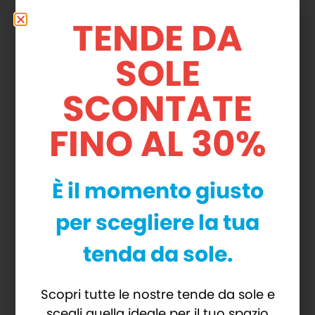
Eccellente riparo dagli agenti
TENDE DA
atmosferici
SOLE
Personalizzabile con scritte e loghi
Valorizza lo spazio esterno di attività
SCONTATE
commerciali
Efficace schermo dalla luce solare per
FINO AL 30%
finestre e terrazzi
È il momento giusto
per scegliere la tua
CARATTERISTICHE
tenda da sole.
TECNICHE
Su misura fino a 7 metri di larghezza
Scopri tutte le nostre tende da sole e
scegli quella ideale per il tuo spazio
Disponibili con forma tonda o fissa