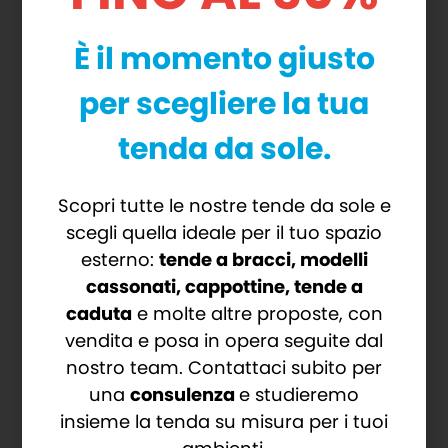
Ampliano l’ambiente senza opere
murarie
È il momento giusto
Temperatura interna ottimale
per scegliere la tua
tenda da sole.
CARATTERISTICHE
Scopri tutte le nostre tende da sole e
TECNICHE
scegli quella ideale per il tuo spazio
esterno:
tende a bracci, modelli
Innovativo sistema pieghevole
cassonati, cappottine, tende a
caduta
e molte altre proposte, con
Scorrimento su un unico binario
vendita e posa in opera seguite dal
Materiale di alta qualità
nostro team. Contattaci subito per
una
consulenza
e studieremo
insieme la tenda su misura per i tuoi