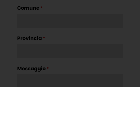
Comune
*
Provincia
*
Messaggio
*
Ho preso visione e accetto la
privacy
policy
*