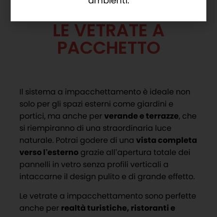
ambienti.
LE VETRATE A
PACCHETTO
Il sistema a impacchettamento è ideale non
solo per gli spazi esterni come giardini e
portici, ma anche per
verande e terrazze
, che
si riempiranno di una straordinaria luce
naturale. Potrai godere di una
vista completa
verso l’esterno
grazie all’apertura totale dei
pannelli in vetro senza profili verticali a
intaccarne il design pulito e di grande effetto.
Le vetrate a impacchettamento sono perfette
anche per
realtà turistiche, ristoranti e