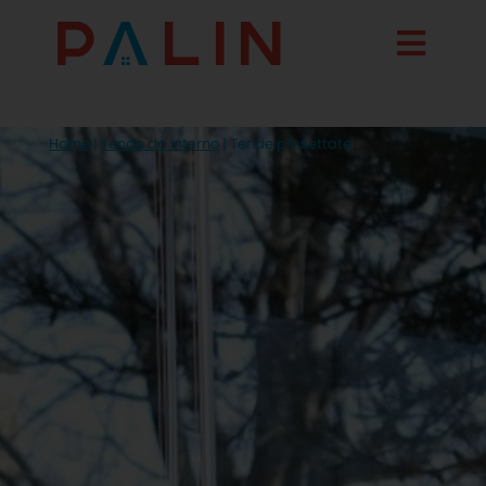
Home
|
Tende da interno
|
Tende plissettate