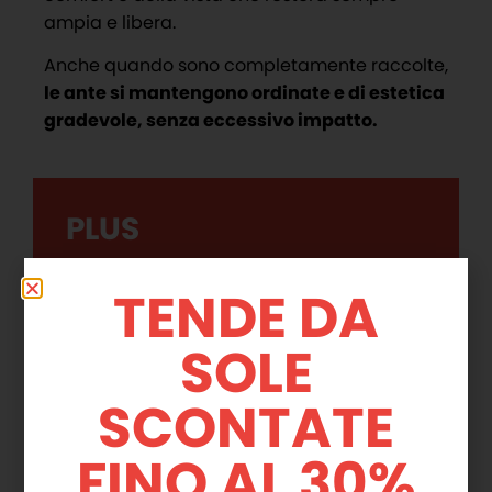
ampia e libera.
Anche quando sono completamente raccolte,
le ante si mantengono ordinate e di estetica
gradevole, senza eccessivo impatto.
PLUS
Produzione esclusivamente interna
TENDE DA
Su misura e personalizzate
SOLE
Installazione perfetta dei professionisti
Palin
SCONTATE
Vista panoramica completa
FINO AL 30%
Possibilità di aprire le ante a piacere