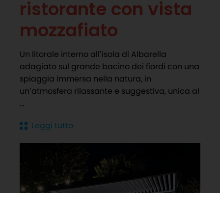
ristorante con vista
mozzafiato
Un litorale interno all’isola di Albarella
adagiato sul grande bacino dei fiordi con una
spiaggia immersa nella natura, in
un’atmosfera rilassante e suggestiva, unica al
...
Leggi tutto