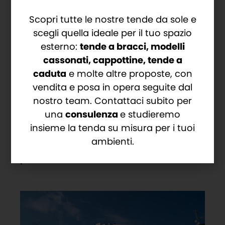
lamelle, offrendo un controllo completo e
Scopri tutte le nostre tende da sole e
pratico;
scegli quella ideale per il tuo spazio
Illuminazione integrata
: l’illuminazione a
esterno:
tende a bracci, modelli
led lungo la struttura della pergola,
cassonati, cappottine, tende a
consente di creare un’ atmosfera
accogliente e piacevole durante le serate.
caduta
e molte altre proposte, con
vendita e posa in opera seguite dal
È il momento di abbracciare l’eleganza su
nostro team. Contattaci subito per
misura e la funzionalità avanzata. Contattaci
una
consulenza
e studieremo
oggi stesso e scopri come la nostra Pergola
insieme la tenda su misura per i tuoi
Bioclimatica Code può
trasformare il tuo
ambienti.
spazio all’aperto in un’oasi di lusso
personalizzata
.