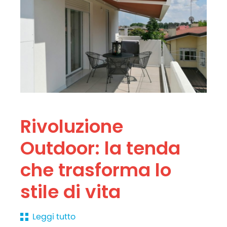
Rivoluzione
Outdoor: la tenda
che trasforma lo
stile di vita
Leggi tutto